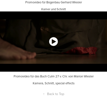
Promovideo für Bogenbau Gerhard Wiesler
Kamer und Schnitt
Promovideo für das Buch Culm 27 v. Chr. von Marion Wiesler
Kamera, Schnitt, special effects
↑
Back to Top